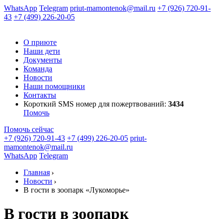
WhatsApp
Telegram
priut-mamontenok@mail.ru
+7 (926) 720-91-
43
+7 (499) 226-20-05
О приюте
Наши дети
Документы
Команда
Новости
Наши помощники
Контакты
Короткий SMS номер
для пожертвований:
3434
Помочь
Помочь сейчас
+7 (926) 720-91-43
+7 (499) 226-20-05
priut-
mamontenok@mail.ru
WhatsApp
Telegram
Главная
Новости
В гости в зоопарк «Лукоморье»
В гости в зоопарк