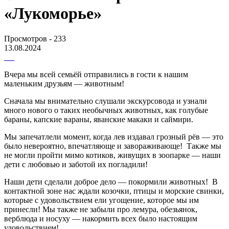
«Лукоморье»
Просмотров - 233
13.08.2024
Вчера мы всей семьёй отправились в гости к нашим
маленьким друзьям — животным!
Сначала мы внимательно слушали экскурсовода и узнали
много нового о таких необычных животных, как голубые
бараны, капские вараны, яванские макаки и саймири.
Мы запечатлели момент, когда лев издавал грозный рёв — это
было невероятно, впечатляюще и завораживающе! Также мы
не могли пройти мимо котиков, живущих в зоопарке — наши
дети с любовью и заботой их погладили!
Наши дети сделали доброе дело — покормили животных! В
контактной зоне нас ждали козочки, птицы и морские свинки,
которые с удовольствием ели угощение, которое мы им
принесли! Мы также не забыли про лемура, обезьянок,
верблюда и носуху — накормить всех было настоящим
удовольствием!