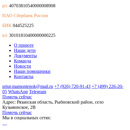
р/с
40703810540000008908
ПАО Сбербанк России
БИК
044525225
к/с
30101810400000000225
О приюте
Наши дети
Документы
Команда
Новости
Наши помощники
Контакты
priut-mamontenok@mail.ru
+7 (926) 720-91-43
+7 (499) 226-20-
05
WhatsApp
Telegram
Помочь сейчас
Адрес: Рязанская область, Рыбновский район, село
Кузьминское, 2В
Помочь сейчас
Мы в социальных сетях: