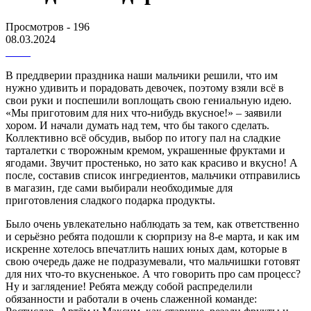
Просмотров - 196
08.03.2024
В преддверии праздника наши мальчики решили, что им
нужно удивить и порадовать девочек, поэтому взяли всё в
свои руки и поспешили воплощать свою гениальную идею.
«Мы приготовим для них что-нибудь вкусное!» – заявили
хором. И начали думать над тем, что бы такого сделать.
Коллективно всё обсудив, выбор по итогу пал на сладкие
тарталетки с творожным кремом, украшенные фруктами и
ягодами. Звучит простенько, но зато как красиво и вкусно! А
после, составив список ингредиентов, мальчики отправились
в магазин, где сами выбирали необходимые для
приготовления сладкого подарка продукты.
Было очень увлекательно наблюдать за тем, как ответственно
и серьёзно ребята подошли к сюрпризу на 8-е марта, и как им
искренне хотелось впечатлить наших юных дам, которые в
свою очередь даже не подразумевали, что мальчишки готовят
для них что-то вкусненькое. А что говорить про сам процесс?
Ну и заглядение! Ребята между собой распределили
обязанности и работали в очень слаженной команде: