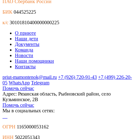
ПАО Сбербанк России
БИК
044525225
к/с
30101810400000000225
О приюте
Наши дети
Документы
Команда
Новости
Наши помощники
Контакты
priut-mamontenok@mail.ru
+7 (926) 720-91-43
+7 (499) 226-20-
05
WhatsApp
Telegram
Помочь сейчас
Адрес: Рязанская область, Рыбновский район, село
Кузьминское, 2В
Помочь сейчас
Мы в социальных сетях:
ОГРН
1165000053162
ИНН
5022051343