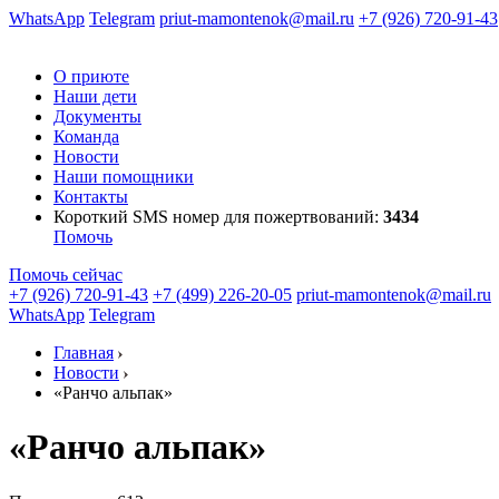
WhatsApp
Telegram
priut-mamontenok@mail.ru
+7 (926) 720-91-43
О приюте
Наши дети
Документы
Команда
Новости
Наши помощники
Контакты
Короткий SMS номер
для пожертвований:
3434
Помочь
Помочь сейчас
+7 (926) 720-91-43
+7 (499) 226-20-05
priut-mamontenok@mail.ru
WhatsApp
Telegram
Главная
Новости
«Ранчо альпак»
«Ранчо альпак»