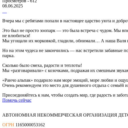
Просмотров - 612
08.06.2025
Вчера мы с ребятами попали в настоящее царство уюта и добро
Это был не просто зоопарк — это была встреча с чудом. Мы в
не влюбиться!
Мы угощали их морковкой, гладили, обнимали… А наша Валя на
Но на этом чудеса не закончились — нас встретили забавные п
парка.
Сколько было смеха, радости и теплоты!
Мы «разговаривали» с козочками, подражая их смешным звука
«Ранчо альпак» подарило нам море эмоций, море любви и ощуще
Очень рекомендуем это место для душевного отдыха с семьёй ил
Присоединяйтесь к нам, чтобы создать мир, где радость и забот
Помочь сейчас
АВТОНОМНАЯ НЕКОММЕРЧЕСКАЯ ОРГАНИЗАЦИЯ ДЕТ
ОГРН
1165000053162