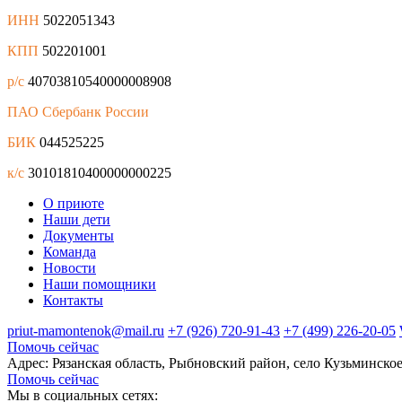
ИНН
5022051343
КПП
502201001
р/с
40703810540000008908
ПАО Сбербанк России
БИК
044525225
к/с
30101810400000000225
О приюте
Наши дети
Документы
Команда
Новости
Наши помощники
Контакты
priut-mamontenok@mail.ru
+7 (926) 720-91-43
+7 (499) 226-20-05
Помочь сейчас
Адрес: Рязанская область, Рыбновский район, село Кузьминское
Помочь сейчас
Мы в социальных сетях: