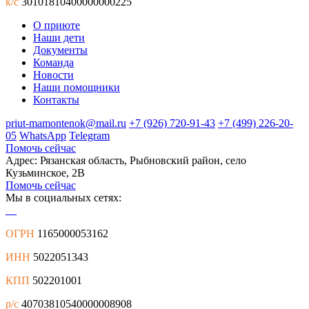
к/с
30101810400000000225
О приюте
Наши дети
Документы
Команда
Новости
Наши помощники
Контакты
priut-mamontenok@mail.ru
+7 (926) 720-91-43
+7 (499) 226-20-
05
WhatsApp
Telegram
Помочь сейчас
Адрес: Рязанская область, Рыбновский район, село
Кузьминское, 2В
Помочь сейчас
Мы в социальных сетях:
ОГРН
1165000053162
ИНН
5022051343
КПП
502201001
р/с
40703810540000008908