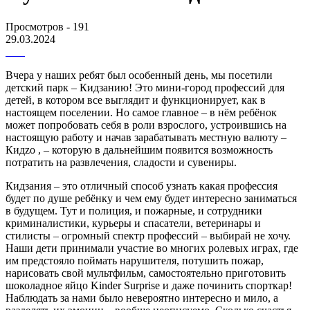
Просмотров - 191
29.03.2024
Вчера у наших ребят был особенный день, мы посетили
детский парк – Кидзанию! Это мини-город профессий для
детей, в котором все выглядит и функционирует, как в
настоящем поселении. Но самое главное – в нём ребёнок
может попробовать себя в роли взрослого, устроившись на
настоящую работу и начав зарабатывать местную валюту –
Кидzо , – которую в дальнейшим появится возможность
потратить на развлечения, сладости и сувениры.
Кидзания – это отличный способ узнать какая профессия
будет по душе ребёнку и чем ему будет интересно заниматься
в будущем. Тут и полиция, и пожарные, и сотрудники
криминалистики, курьеры и спасатели, ветеринары и
стилисты – огромный спектр профессий – выбирай не хочу.
Наши дети принимали участие во многих ролевых играх, где
им предстояло поймать нарушителя, потушить пожар,
нарисовать свой мультфильм, самостоятельно приготовить
шоколадное яйцо Kinder Surprise и даже починить спорткар!
Наблюдать за нами было невероятно интересно и мило, а