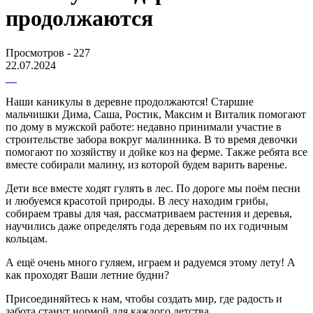
продолжаются
Просмотров - 227
22.07.2024
Наши каникулы в деревне продолжаются! Старшие
мальчишки Дима, Саша, Ростик, Максим и Виталик помогают
по дому в мужской работе: недавно принимали участие в
строительстве забора вокруг малинника. В то время девочки
помогают по хозяйству и дойке коз на ферме. Также ребята все
вместе собирали малину, из которой будем варить варенье.
Дети все вместе ходят гулять в лес. По дороге мы поём песни
и любуемся красотой природы. В лесу находим грибы,
собираем травы для чая, рассматриваем растения и деревья,
научились даже определять года деревьям по их годичным
кольцам.
А ещё очень много гуляем, играем и радуемся этому лету! А
как проходят Ваши летние будни?
Присоединяйтесь к нам, чтобы создать мир, где радость и
забота станут нормой для каждого детства