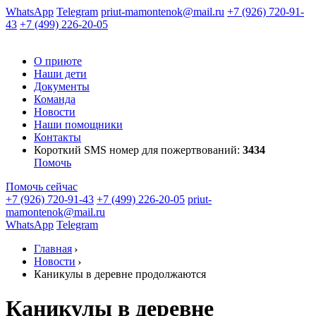
WhatsApp
Telegram
priut-mamontenok@mail.ru
+7 (926) 720-91-
43
+7 (499) 226-20-05
О приюте
Наши дети
Документы
Команда
Новости
Наши помощники
Контакты
Короткий SMS номер
для пожертвований:
3434
Помочь
Помочь сейчас
+7 (926) 720-91-43
+7 (499) 226-20-05
priut-
mamontenok@mail.ru
WhatsApp
Telegram
Главная
Новости
Каникулы в деревне продолжаются
Каникулы в деревне