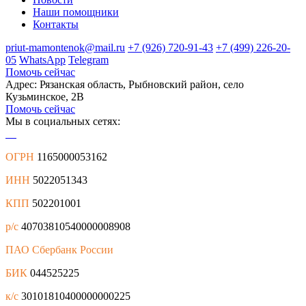
Наши помощники
Контакты
priut-mamontenok@mail.ru
+7 (926) 720-91-43
+7 (499) 226-20-
05
WhatsApp
Telegram
Помочь сейчас
Адрес: Рязанская область, Рыбновский район, село
Кузьминское, 2В
Помочь сейчас
Мы в социальных сетях:
ОГРН
1165000053162
ИНН
5022051343
КПП
502201001
р/с
40703810540000008908
ПАО Сбербанк России
БИК
044525225
к/с
30101810400000000225