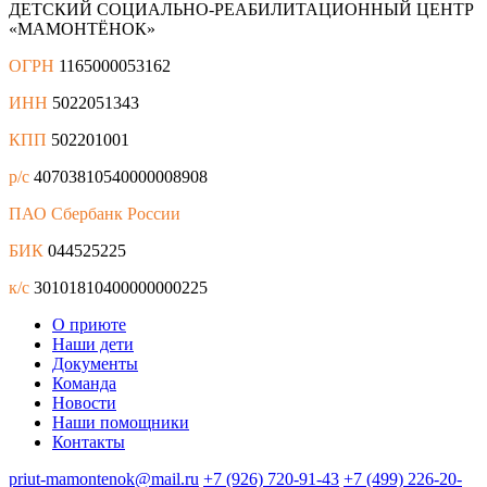
ДЕТСКИЙ СОЦИАЛЬНО-РЕАБИЛИТАЦИОННЫЙ ЦЕНТР
«МАМОНТЁНОК»
ОГРН
1165000053162
ИНН
5022051343
КПП
502201001
р/с
40703810540000008908
ПАО Сбербанк России
БИК
044525225
к/с
30101810400000000225
О приюте
Наши дети
Документы
Команда
Новости
Наши помощники
Контакты
priut-mamontenok@mail.ru
+7 (926) 720-91-43
+7 (499) 226-20-