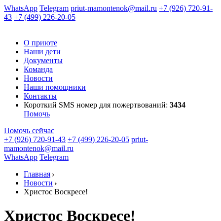
WhatsApp
Telegram
priut-mamontenok@mail.ru
+7 (926) 720-91-
43
+7 (499) 226-20-05
О приюте
Наши дети
Документы
Команда
Новости
Наши помощники
Контакты
Короткий SMS номер
для пожертвований:
3434
Помочь
Помочь сейчас
+7 (926) 720-91-43
+7 (499) 226-20-05
priut-
mamontenok@mail.ru
WhatsApp
Telegram
Главная
Новости
Христос Воскресе!
Христос Воскресе!