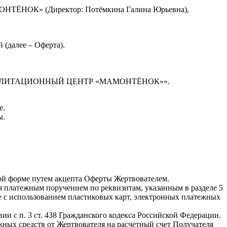
» (Директор: Потёмкина Галина Юрьевна),
 (далее – Оферта).
БИЛИТАЦИОННЫЙ ЦЕНТР «МАМОНТЁНОК»».
е.
ы.
нной форме путем акцепта Оферты Жертвователем.
я платежным поручением по реквизитам, указанным в разделе 5
же с использованием пластиковых карт, электронных платежных
ии с п. 3 ст. 438 Гражданского кодекса Российской Федерации.
жных средств от Жертвователя на расчетный счет Получателя