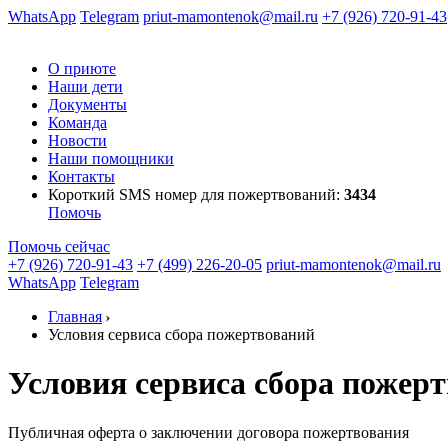
WhatsApp
Telegram
priut-mamontenok@mail.ru
+7 (926) 720-91-43
О приюте
Наши дети
Документы
Команда
Новости
Наши помощники
Контакты
Короткий SMS номер
для пожертвований:
3434
Помочь
Помочь сейчас
+7 (926) 720-91-43
+7 (499) 226-20-05
priut-mamontenok@mail.ru
WhatsApp
Telegram
Главная
Условия сервиса сбора пожертвований
Условия сервиса сбора пожер
Публичная оферта о заключении договора пожертвования