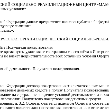
 СОЦИАЛЬНО-РЕАБИЛИТАЦИОННЫЙ ЦЕНТР «МАМОНТЁНОК
нных условиях:
ийской Федерации данное предложение является публичной офертой
едующее значение:
 целях»;
ОММЕРЧЕСКАЯ ОРГАНИЗАЦИЯ ДЕТСКИЙ СОЦИАЛЬНО-РЕА
айте Получателя пожертвования.
е время путем удаления ее со страницы своего сайта в Интернет
ты не влечет недействительность всех остальных условий Оферт
авной деятельности Получателя пожертвования.
сийской Федерации договор пожертвования заключается в письме
вователем денежных средств в пользу Получателя пожертвовани
ование на содержание и ведение уставной деятельности», а так
ю перечислять Получателю пожертвования денежных средств.
ренных п. 3.2. Оферты, считается акцептом Оферты в соответств
твования является дата поступления пожертвования в виде дене