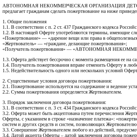
АВТОНОМНАЯ НЕКОММЕРЧЕСКАЯ ОРГАНИЗАЦИЯ ДЕТСКИЙ
предлагает гражданам сделать пожертвование на ниже приведе
1. Общие положения
1.1. В соответствии с п. 2 ст. 437 Гражданского кодекса Росс
1.2. В настоящей Оферте употребляются термины, имеющие сл
«Пожертвование» — «дарение вещи или права в общеполезных
«Жертвователь» — «граждане, делающие пожертвования»;
«Получатель пожертвования» — «АВТОНОМНАЯ НЕК
1.3. Оферта действует бессрочно с момента размещения ее на с
1.4. Получатель пожертвования вправе отменить Оферту в любо
1.5. Недействительность одного или нескольких условий Офер
2. Существенные условия договора пожертвования:
2.1. Пожертвование используется на содержание и ведение уст
2.2. Сумма пожертвования определяется Жертвователем.
3. Порядок заключения договора пожертвования:
3.1. В соответствии с п. 3 ст. 434 Гражданского кодекса Рос
3.2. Оферта может быть акцептована путем перечисления Жерт
Оферты, с указанием в строке «назначение платежа»: «пожертв
систем и других средств и систем, позволяющих Жертвовател
3.3. Совершение Жертвователем любого из действий, предусмот
3.4. Датой акцепта Оферты – датой заключения договора пожер